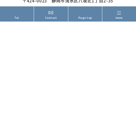
〒424-0023 静岡市清水区八坂北1丁目2-35
054-340-5150
TEL
|
Tel
Contact
Page top
Menu
054-340-5070
FAX
|
Home
サービス案内
エイチワーカーの強み
エクステリア・外構
会社概要
ブロック塀解体工事
お問い合わせ
駐車場土間コンクリート工事
よくあるご質問
カーポート・フェンス工事
お客様の声
お庭のお手入れ
新着情報
施工事例
©2024 株式会社エイチワーカー.
プライバシーポリシー